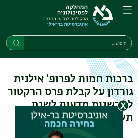
דילוג
דילוג
לתוכן
לתפריט
ניווט
העיקרי
תפריט
ראשי
חיפוש
Search
Search
ברכות חמות לפרופ' אילנית
גורדון על קבלת פרס הרקטור
לחדשנות מדעית לשנת
תשפ"ב