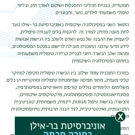
תפקודית, בבניית תהליכי התסגלות ושיקום לאורך זמן, ובליווי
טיפולי משמעותי לילדים, נוער, ומבוגרים.
התואר השני בפסיכולוגיה שיקומית באוניברסיטת בר-אילן נועד
לתת מענה מדויק לצורך זה: להקנות כלים לעבודה טיפולית,
להעמיק את ההבנה של נפש האדם ולשלב בין רגישות אנושית
לידע מדעי עדכני. התוכנית מובילה לרישום בפנקס הפסיכולוגים,
ומהווה שלב הכשרה חיוני לבניית קריירה טיפולית משמעותית
בתחום הפסיכולוגיה השיקומית.
במרכז התוכנית עומד שילוב בין הכשרה טיפולית מקיפה למחקר
קליני מעמיק, מתוך תפיסה שמיומנויות טיפוליות ומחקריות הן כלים
משלימים. הלימודים כוללים קורסים תיאורטיים בפסיכותרפיה,
פסיכודיאגנוסטיקה ופסיכופתולוגיה, פרקטיקומים שיקומיים,
והכשרה בגישות טיפול מגוונות, דינמית, משפחתית, קוגניטיבית
התנהגותית, ואינטגרטיבית, לצד הבנה תרבותית, נוירופסיכולוגית
ואישיותית.
הסטודנטים משתלבים בהתנסות מעשית נרחבת, הן בקליניקה