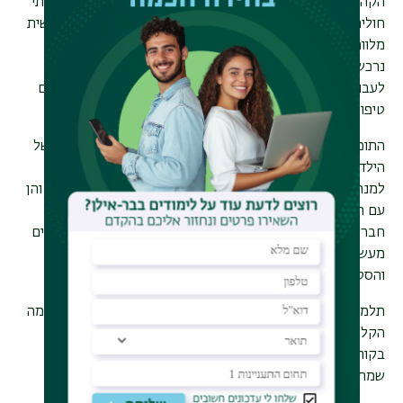
הקהילתית של המחלקה והן בפרקטיקום שיקומי שמתקיים בבתי
חולים, במכוני שיקום ובמרפאות במרכז הארץ. ההכשרה המעשית
מלווה בהדרכה מקצועית אישית וקבוצתית רבה. במקביל לה,
נרכשות מיומנויות מחקר מעמיקות במסגרת מחקר שמוביל
לעבודת תזה, בה נחקרות סוגיות קליניות או שיקומיות, תהליכים
טיפוליים או תופעות פסיכולוגיות אחרות.
התוכנית מאפשרת להמשיך להתמחות בפסיכולוגיה שיקומית של
הילד או של המבוגר, ומתקיימת באווירה תומכת עם קשר אישי
למנחים. שיתופי פעולה בין-מגמתיים (הן עם המגמה הקלינית והן
עם המגמות המחקריות בקוגניציה, רגש, ומוח, ובפסיכולוגיה
חברתית-ארגונית) מאפשרים בחירה מגוונת של מנחים, חיבורים
מעשירים בין תחומי ידע, והכשרה שמלווה את הסטודנטיות
והסטודנטים בכל שלב, מקצועית ואישית.
תלמידי המגמות הטיפוליות במחלקה (המגמה השיקומית והמגמה
הקלינית) לומדים בצוותא את מירב הקורסים, ונבדלים אך ורק
בקורסי הבחירה המומלצים ובהתנסות ("פרקטיקום") בשדה
שמתנהלת בשנה ב'.