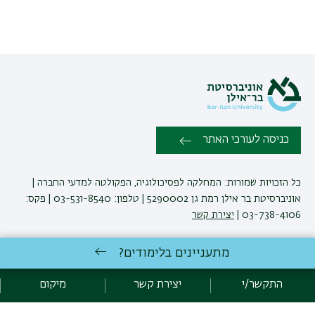
כניסה לעורכי האתר
כל הזכויות שמורות: המחלקה לפסיכולוגיה, הפקולטה למדעי החברה |
אוניברסיטת בר אילן רמת גן 5290002 | טלפון: 03-531-8540 | פקס:
03-738-4106 |
יצירת קשר
מתעניינים בלימודים?
לימודי פסיכולוגיה
באוניברסיטת בר-אילן
פיתוח:
אגף תקשוב, אוניברסיטת בר-אילן
התקשר/י
יצירת קשר
מיקום
הצהרת נגישות
מדיניות פרטיות
אקדימה בר-אילן