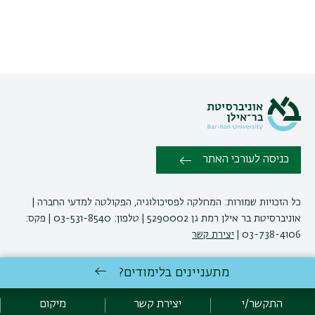
כניסה לעורכי האתר
כל הזכויות שמורות: המחלקה לפסיכולוגיה, הפקולטה למדעי החברה |
אוניברסיטת בר אילן רמת גן 5290002 | טלפון: 03-531-8540 | פקס:
03-738-4106 |
יצירת קשר
מתעניינים בלימודים?
לימודי פסיכולוגיה
באוניברסיטת בר-אילן
פיתוח:
אגף תקשוב, אוניברסיטת בר-אילן
התקשר/י
יצירת קשר
מיקום
הצהרת נגישות
מדיניות פרטיות