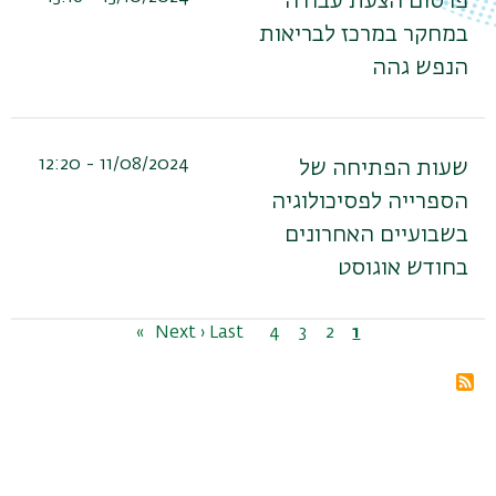
פרסום הצעת עבודה
במחקר במרכז לבריאות
הנפש גהה
11/08/2024 - 12:20
שעות הפתיחה של
הספרייה לפסיכולוגיה
בשבועיים האחרונים
בחודש אוגוסט
דפדוף
1
דף
2
דף
3
דף
4
דף
הדף
Last »
הדף
Next ›
נוכחי
הבא
האחרון
מנוי
בRSS
ל