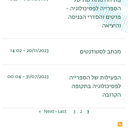
פתיחה מחודשת של
הספרייה לפסיכולוגיה -
פרטים והסדרי הכניסה
והיציאה
20/11/2023 - 14:02
מכתב לסטודנטים
31/07/2023 - 00:04
הפעילות של הספרייה
לפסיכולוגיה בתקופה
הקרובה
דפדוף
1
דף
2
דף
3
דף
הדף
Last »
הדף
Next ›
נוכחי
הבא
האחרון
מנוי