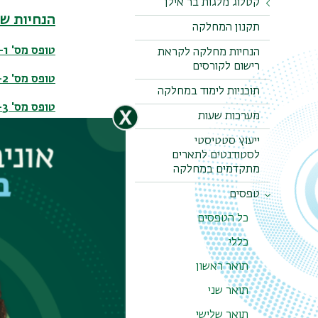
קטלוג מלגות בר אילן
הנחיות שי
תקנון המחלקה
מלגות המחלקה
טופס מס' 1- אישור הרכב וועדה מלוה
הנחיות מחלקה לקראת
רישום לקורסים
טופס מס' 2- אישור על הגשת הצעת מחקר
תוכניות לימוד במחלקה
טופס מס' 3- המלצה לאישור הצעת מחקר
מערכות שעות
טופס מס' 4 -
ייעוץ סטטיסטי
לסטודנטים לתארים
טופס מס' 5 - פורמט לסיכום שיפוט הצעת מחקר בוועדה מלווה-(חובה לערוך ע"פ הפורמט)
מתקדמים במחלקה
אישור למנחה
טפסים
כל הטפסים
עבודת הדו
כללי
הנחיות להג
תואר ראשון
פורמט לסיכו
תואר שני
תואר שלישי