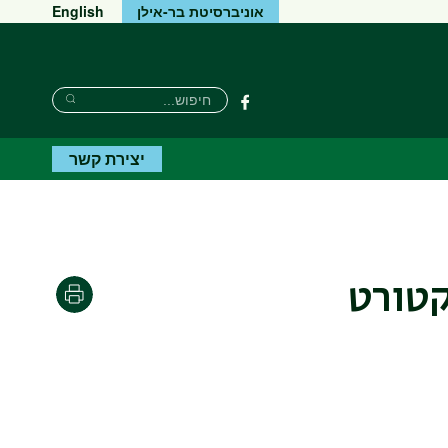
אוניברסיטת בר-אילן
English
Search
חיפוש
פייסבוק
Search
יצירת קשר
טורט
הדפסה