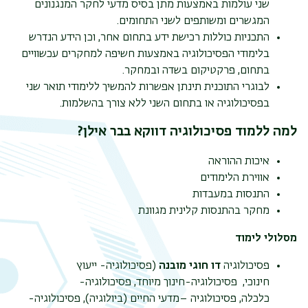
שני עולמות באמצעות מתן בסיס מדעי לחקר המנגנונים
המגשרים ומשותפים לשני התחומים.
התכניות כוללות רכישת ידע בתחום אחר, וכן הידע הנדרש
בלימודי הפסיכולוגיה באמצעות חשיפה למחקרים עכשוויים
בתחום, פרקטיקום בשדה ובמחקר.
לבוגרי התוכנית תינתן אפשרות להמשיך ללימודי תואר שני
בפסיכולוגיה או בתחום השני ללא צורך בהשלמות.
למה ללמוד פסיכולוגיה דווקא בבר אילן?
איכות ההוראה
אווירת הלימודים
תפר
התנסות במעבדות
משנ
מחקר בהתנסות קלינית מגוונת
מסלולי לימוד
פסיכולוגיה
דו חוגי מובנה
(פסיכולוגיה- ייעוץ
חינוכי, פסיכולוגיה-חינוך מיוחד, פסיכולוגיה-
כלכלה, פסיכולוגיה –מדעי החיים (ביולוגיה), פסיכולוגיה-