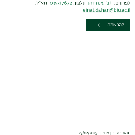
לפרטים:
גב' עינת דהן
טלפון:
035317672
דוא"ל:
einat.dahan@biu.ac.il
להרשמה
תאריך עדכון אחרון : 23/02/2025