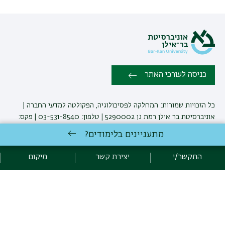
כניסה לעורכי האתר
כל הזכויות שמורות: המחלקה לפסיכולוגיה, הפקולטה למדעי החברה |
אוניברסיטת בר אילן רמת גן 5290002 | טלפון: 03-531-8540 | פקס:
03-738-4106 |
יצירת קשר
מתעניינים בלימודים?
התקשר/י
יצירת קשר
מיקום
לימודי פסיכולוגיה
באוניברסיטת בר-אילן
פיתוח:
אגף תקשוב, אוניברסיטת בר-אילן
הצהרת נגישות
מדיניות פרטיות
אקדימה בר-אילן