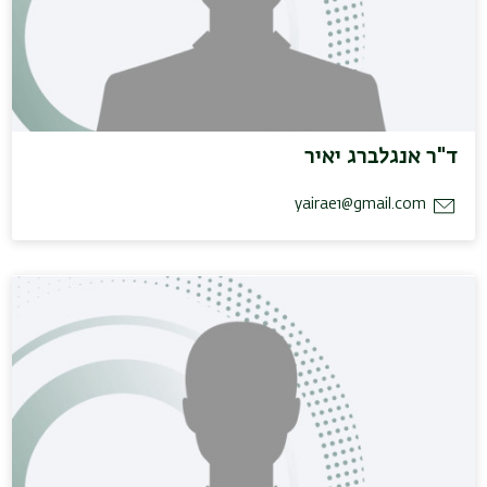
ד"ר אנגלברג יאיר
yairae1@gmail.com