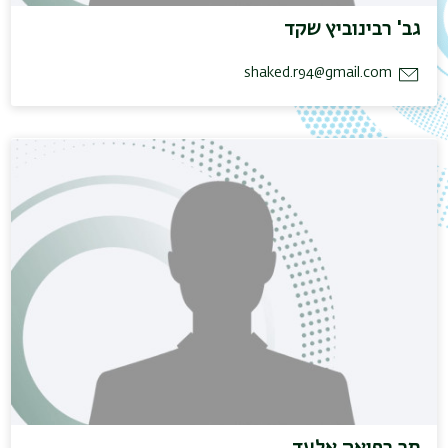
גב' רבינוביץ שקד
shaked.r94@gmail.com
מר רפואה אלעד