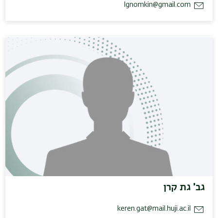
lgnomkin@gmail.com
גב' גת קרן
keren.gat@mail.huji.ac.il