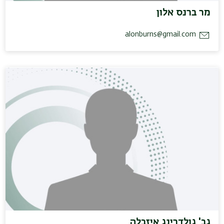
מר ברנס אלון
alonburns@gmail.com
גב' גולדרינג איזבלה