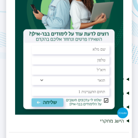
בתיאום מראש
אתר אישי
https://sites.biu.ac.il/en/emotions-
conflict-lab
קורות חיים
פירסומים
תחומי מחקר
הישג מחקרי