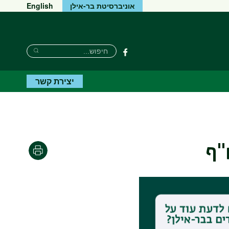
אוניברסיטת בר-אילן
English
Search
חיפוש
פייסבוק
Search
יצירת קשר
"ף
הדפסה